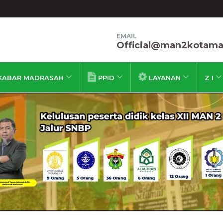
EMAIL
Official@man2kotamak
KABAR MADRASAH
PPID
LAYANAN
Z I