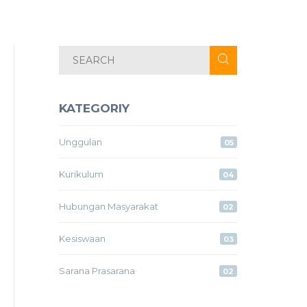
KATEGORIY
Unggulan
05
Kurikulum
04
Hubungan Masyarakat
02
Kesiswaan
03
Sarana Prasarana
02