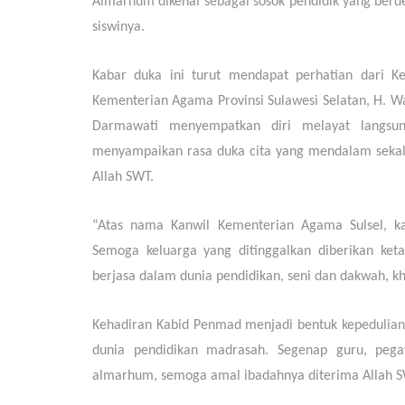
Almarhum dikenal sebagai sosok pendidik yang berd
siswinya.
Kabar duka ini turut mendapat perhatian dari K
Kementerian Agama Provinsi Sulawesi Selatan, H. 
Darmawati menyempatkan diri melayat langsu
menyampaikan rasa duka cita yang mendalam sekal
Allah SWT.
“Atas nama Kanwil Kementerian Agama Sulsel, 
Semoga keluarga yang ditinggalkan diberikan ke
berjasa dalam dunia pendidikan, seni dan dakwah, 
Kehadiran Kabid Penmad menjadi bentuk kepedulian 
dunia pendidikan madrasah. Segenap guru, pe
almarhum, semoga amal ibadahnya diterima Allah SW