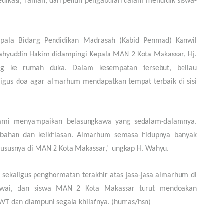
edikasi, ramah, dan penuh pengabdian dalam mendidik siswa-
epala Bidang Pendidikan Madrasah (Kabid Penmad) Kanwil
Wahyuddin Hakim didampingi Kepala MAN 2 Kota Makassar, Hj.
ng ke rumah duka. Dalam kesempatan tersebut, beliau
igus doa agar almarhum mendapatkan tempat terbaik di sisi
kami menyampaikan belasungkawa yang sedalam-dalamnya.
tabahan dan keikhlasan. Almarhum semasa hidupnya banyak
khususnya di MAN 2 Kota Makassar,” ungkap H. Wahyu.
sekaligus penghormatan terakhir atas jasa-jasa almarhum di
gawai, dan siswa MAN 2 Kota Makassar turut mendoakan
T dan diampuni segala khilafnya. (humas/hsn)