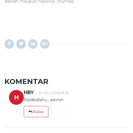
daerah maupun nasional. (humas)
KOMENTAR
HBY
01 JULI 2026 19:15
H
Barakallahu...aamiin
Balas